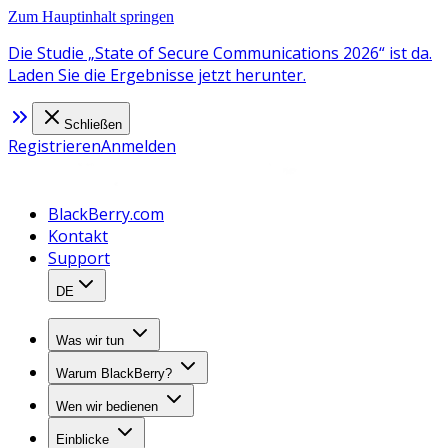
Zum Hauptinhalt springen
Die Studie „State of Secure Communications 2026“ ist da.
Laden Sie die Ergebnisse jetzt herunter.
Schließen
Registrieren
Anmelden
BlackBerry.com
Kontakt
Support
DE
Was wir tun
Warum BlackBerry?
Wen wir bedienen
Einblicke