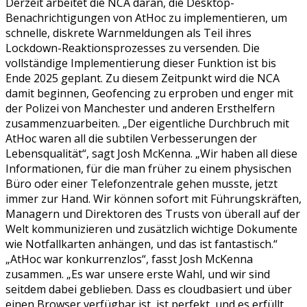
Derzeit arbeitet die NCA daran, die Desktop-
Benachrichtigungen von AtHoc zu implementieren, um
schnelle, diskrete Warnmeldungen als Teil ihres
Lockdown-Reaktionsprozesses zu versenden. Die
vollständige Implementierung dieser Funktion ist bis
Ende 2025 geplant. Zu diesem Zeitpunkt wird die NCA
damit beginnen, Geofencing zu erproben und enger mit
der Polizei von Manchester und anderen Ersthelfern
zusammenzuarbeiten. „Der eigentliche Durchbruch mit
AtHoc waren all die subtilen Verbesserungen der
Lebensqualität“, sagt Josh McKenna. „Wir haben all diese
Informationen, für die man früher zu einem physischen
Büro oder einer Telefonzentrale gehen musste, jetzt
immer zur Hand. Wir können sofort mit Führungskräften,
Managern und Direktoren des Trusts von überall auf der
Welt kommunizieren und zusätzlich wichtige Dokumente
wie Notfallkarten anhängen, und das ist fantastisch.“
„AtHoc war konkurrenzlos“, fasst Josh McKenna
zusammen. „Es war unsere erste Wahl, und wir sind
seitdem dabei geblieben. Dass es cloudbasiert und über
einen Browser verfügbar ist, ist perfekt, und es erfüllt